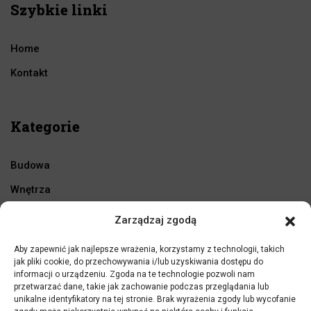
Szybkie linki
Home
Kontakt
Kategorie
Budowa
Wnętrza
Ogród
Zarządzaj zgodą
Remont
Aby zapewnić jak najlepsze wrażenia, korzystamy z technologii, takich
Warsztat
jak pliki cookie, do przechowywania i/lub uzyskiwania dostępu do
informacji o urządzeniu. Zgoda na te technologie pozwoli nam
przetwarzać dane, takie jak zachowanie podczas przeglądania lub
unikalne identyfikatory na tej stronie. Brak wyrażenia zgody lub wycofanie