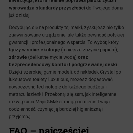
inwestycja, która realnie poprawia jakość życia i
wprowadza standardy przyszłości
do Twojego domu
już dzisiaj.
Decydując się na produkty tej marki, zyskujesz nie tylko
zaawansowane urządzenie, ale także pewność polskiej
gwarancji i profesjonalnego wsparcia. To wybór, który
łączy w sobie ekologię
(mniejsze zużycie papieru),
zdrowie
(delikatne mycie wodą)
oraz
bezprecedensowy komfort podgrzewanej deski
.
Dzięki szerokiej gamie modeli, od nakładek Crystal po
luksusowe toalety Luxurious, możesz dopasować
nowoczesną technologię do każdego budżetu i
metrażu łazienki. Przekonaj się sam, jak inteligentne
rozwiązania Major&Maker mogą odmienić Twoją
codzienność, czyniąc ją bardziej higieniczną i
przyjemną.
FAQ – najczęściej