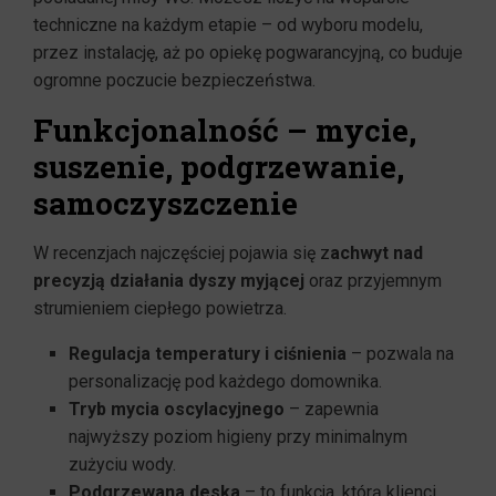
techniczne na każdym etapie – od wyboru modelu,
przez instalację, aż po opiekę pogwarancyjną, co buduje
ogromne poczucie bezpieczeństwa.
Funkcjonalność – mycie,
suszenie, podgrzewanie,
samoczyszczenie
W recenzjach najczęściej pojawia się z
achwyt nad
precyzją działania dyszy myjącej
oraz przyjemnym
strumieniem ciepłego powietrza.
Regulacja temperatury i ciśnienia
– pozwala na
personalizację pod każdego domownika.
Tryb mycia oscylacyjnego
– zapewnia
najwyższy poziom higieny przy minimalnym
zużyciu wody.
Podgrzewana deska
– to funkcja, którą klienci