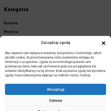
Kategorie
Budowa
Wnętrza
Ogród
Zarządzaj zgodą
Remont
Aby zapewnić jak najlepsze wrażenia, korzystamy z technologii, takich
Warsztat
jak pliki cookie, do przechowywania i/lub uzyskiwania dostępu do
informacji o urządzeniu. Zgoda na te technologie pozwoli nam
przetwarzać dane, takie jak zachowanie podczas przeglądania lub
unikalne identyfikatory na tej stronie. Brak wyrażenia zgody lub wycofanie
zgody może niekorzystnie wpłynąć na niektóre cechy i funkcje.
Akceptuję
Odmów
Obserwuj nas
Facebook
Instagram