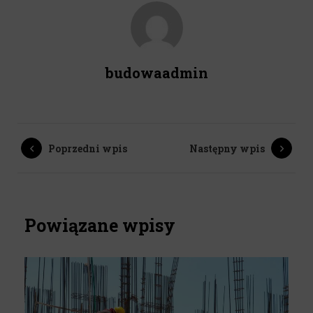
budowaadmin
Poprzedni wpis
Następny wpis
Powiązane wpisy