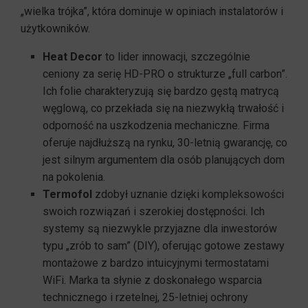
„wielka trójka”, która dominuje w opiniach instalatorów i
użytkowników.
Heat Decor
to lider innowacji, szczególnie
ceniony za serię HD-PRO o strukturze „full carbon”.
Ich folie charakteryzują się bardzo gęstą matrycą
węglową, co przekłada się na niezwykłą trwałość i
odporność na uszkodzenia mechaniczne. Firma
oferuje najdłuższą na rynku, 30-letnią gwarancję, co
jest silnym argumentem dla osób planujących dom
na pokolenia.
Termofol
zdobył uznanie dzięki kompleksowości
swoich rozwiązań i szerokiej dostępności. Ich
systemy są niezwykle przyjazne dla inwestorów
typu „zrób to sam” (DIY), oferując gotowe zestawy
montażowe z bardzo intuicyjnymi termostatami
WiFi. Marka ta słynie z doskonałego wsparcia
technicznego i rzetelnej, 25-letniej ochrony