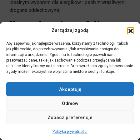
idealnym wyborem dla alergików i osób z wrażliwymi
drogami oddechowymi.
Ile prądu zużywa folia
Zarządzaj zgodą
grzewcza w domu 100 m2?
Aby zapewnić jak najlepsze wrażenia, korzystamy z technologii, takich
Zużycie prądu zależy nie od samej folii, ale od strat
jak pliki cookie, do przechowywania i/lub uzyskiwania dostępu do
informacji o urządzeniu. Zgoda na te technologie pozwoli nam
ciepła budynku. W nowoczesnym domu o standardzie
przetwarzać dane, takie jak zachowanie podczas przeglądania lub
WT2021 (zapotrzebowanie ok. 40 kWh/m2/rok), roczne
unikalne identyfikatory na tej stronie. Brak wyrażenia zgody lub wycofanie
zużycie na cele grzewcze wyniesie około 4000 kWh.
zgody może niekorzystnie wpłynąć na niektóre cechy i funkcje.
Przy obecnych cenach prądu bez własnej fotowoltaiki,
koszt roczny oscyluje w granicach 3500–4500 zł. W
Akceptuję
przypadku domów pasywnych kwoty te są jeszcze
niższe.
Odmów
Czy na folii grzewczej
Zobacz preferencje
można kłaść dowolne
Polityka prywatności
panele?