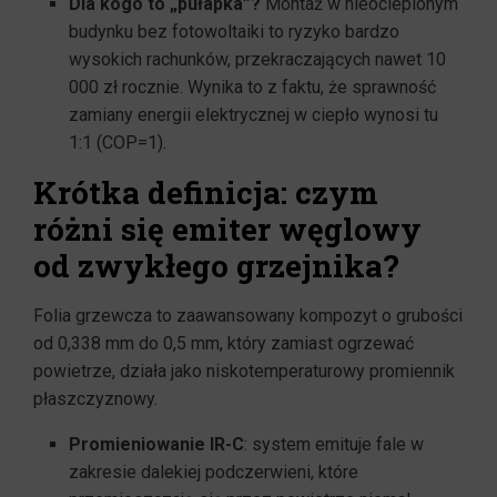
Dla kogo to „pułapka”?
Montaż w nieocieplonym
budynku bez fotowoltaiki to ryzyko bardzo
wysokich rachunków, przekraczających nawet 10
000 zł rocznie. Wynika to z faktu, że sprawność
zamiany energii elektrycznej w ciepło wynosi tu
1:1 (COP=1).
Krótka definicja: czym
różni się emiter węglowy
od zwykłego grzejnika?
Folia grzewcza to zaawansowany kompozyt o grubości
od 0,338 mm do 0,5 mm, który zamiast ogrzewać
powietrze, działa jako niskotemperaturowy promiennik
płaszczyznowy.
Promieniowanie IR-C
: system emituje fale w
zakresie dalekiej podczerwieni, które