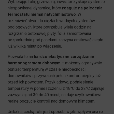
Wybierając folię grzewczą, inwestor zyskuje system o
niespotykanej dynamice, który
reaguje na polecenia
termostatu niemal natychmiastowo
. W
przeciwieństwie do ciężkich wodnych systemów
podłogowych, które potrzebują wielu godzin na
rozgrzanie betonowej płyty, folia zamontowana
bezpośrednio pod panelami zaczyna emitować ciepło
już w kilka minut po włączeniu.
Pozwala to na
bardzo elastyczne zarządzanie
harmonogramem dobowym
– możemy agresywnie
obniżać temperaturę w czasie nieobecności
domowników i przywracać pełen komfort cieplny tuż
przed ich powrotem. Przykładowo, podniesienie
temperatury w pomieszczeniu z 18°C do 22°C zajmuje
zazwyczaj od 30 do 40 minut, co daje użytkownikowi
realne poczucie kontroli nad domowym klimatem.
Unikalną cechą folii jest sposób, w jaki wpływa ona na