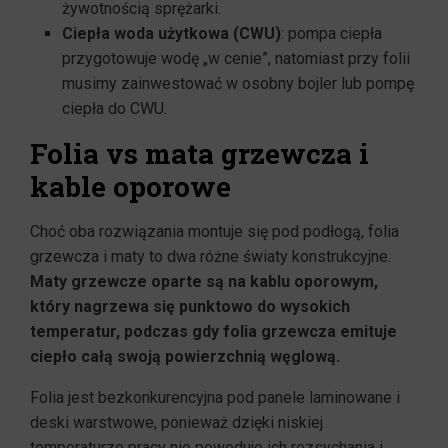
żywotnością sprężarki.
Ciepła woda użytkowa (CWU)
: pompa ciepła
przygotowuje wodę „w cenie”, natomiast przy folii
musimy zainwestować w osobny bojler lub pompę
ciepła do CWU.
Folia vs mata grzewcza i
kable oporowe
Choć oba rozwiązania montuje się pod podłogą, folia
grzewcza i maty to dwa różne światy konstrukcyjne.
Maty grzewcze oparte są na kablu oporowym,
który nagrzewa się punktowo do wysokich
temperatur, podczas gdy folia grzewcza emituje
ciepło całą swoją powierzchnią węglową.
Folia jest bezkonkurencyjna pod panele laminowane i
deski warstwowe, ponieważ dzięki niskiej
temperaturze pracy nie powoduje ich rozsychania i