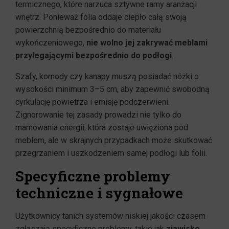
termicznego, które narzuca sztywne ramy aranżacji
wnętrz. Ponieważ folia oddaje ciepło całą swoją
powierzchnią bezpośrednio do materiału
wykończeniowego,
nie wolno jej zakrywać meblami
przylegającymi bezpośrednio do podłogi
.
Szafy, komody czy kanapy muszą posiadać nóżki o
wysokości minimum 3–5 cm, aby zapewnić swobodną
cyrkulację powietrza i emisję podczerwieni.
Zignorowanie tej zasady prowadzi nie tylko do
marnowania energii, która zostaje uwięziona pod
meblem, ale w skrajnych przypadkach może skutkować
przegrzaniem i uszkodzeniem samej podłogi lub folii.
Specyficzne problemy
techniczne i sygnałowe
Użytkownicy tanich systemów niskiej jakości czasem
zgłaszają specyficzne problemy, takie jak
zjawisko